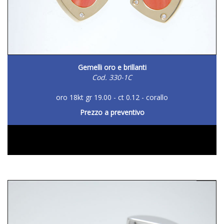
Gemelli oro e brillanti
Cod. 330-1C
oro 18kt gr 19.00 - ct 0.12 - corallo
Prezzo a preventivo
DETTAGLIO