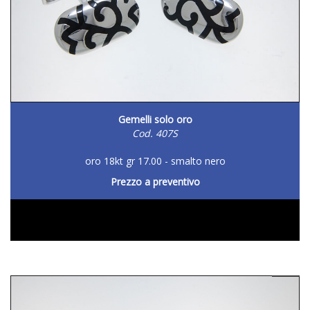
Gemelli solo oro
Cod. 407S
oro 18kt gr 17.00 - smalto nero
Prezzo a preventivo
DETTAGLIO