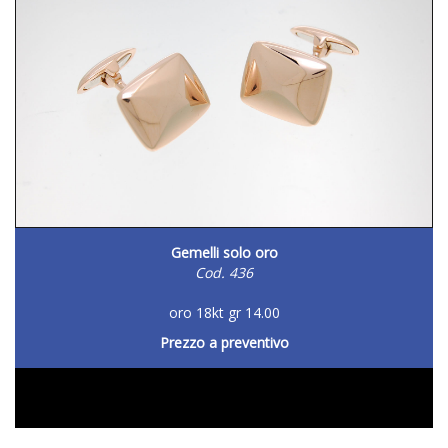
Gemelli solo oro
Cod. 436
oro 18kt gr 14.00
Prezzo a preventivo
DETTAGLIO