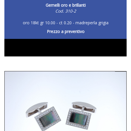
Gemelli oro e brillanti
Cod. 310-2
oro 18kt gr 10.00 - ct 0.20 - madreperla grigia
Prezzo a preventivo
DETTAGLIO