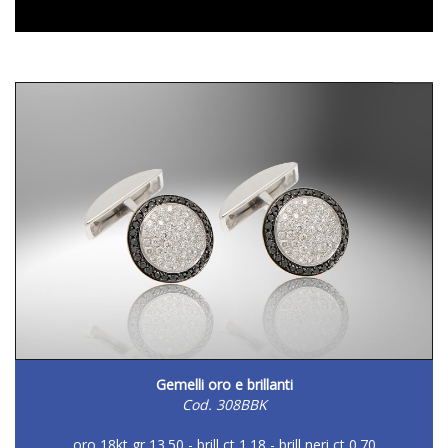
DETTAGLIO
Gemelli oro e brillanti
Cod. 308BBK
oro 18kt gr 13.50 - brill ct 1.18 - brill neri ct 0.70