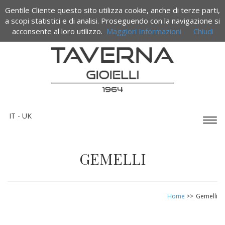
Gentile Cliente questo sito utilizza cookie, anche di terze parti,
Termini e condizioni di vendita
a scopi statistici e di analisi. Proseguendo con la navigazione si
acconsente al loro utilizzo.
Maggiori Informazioni
Chiudi
IT -
UK
Espa
barr
di
navi
GEMELLI
Home
>>
Gemelli