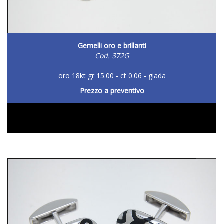
Gemelli oro e brillanti
Cod. 372G
oro 18kt gr 15.00 - ct 0.06 - giada
Prezzo a preventivo
DETTAGLIO