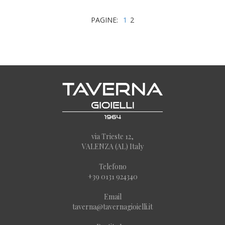
PAGINE:
1
2
via Trieste 12,
VALENZA (AL) Italy
Telefono
+39 0131 924340
Email
taverna@tavernagioielli.it