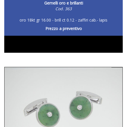
Gemelli oro e brillanti
Cod. 363
oro 18kt gr 16.00 - brill ct 0.12 - zaffiri cab.- lapis
Prezzo a preventivo
DETTAGLIO