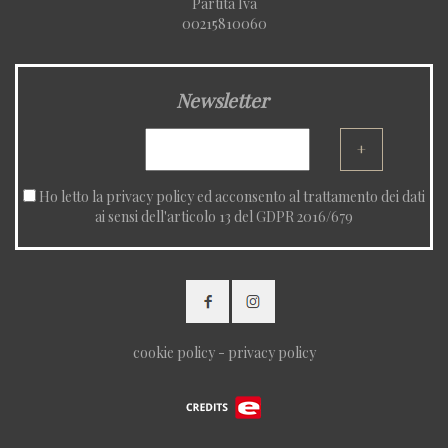
Partita Iva
00215810060
Newsletter
+
Ho letto la
privacy policy
ed acconsento al trattamento dei dati
ai sensi dell'articolo 13 del GDPR 2016/679
cookie policy
-
privacy policy