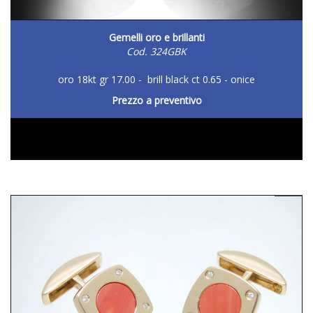
Gemelli oro e brillanti
Cod. 324GBK
oro 18kt gr 17.00 - brill black ct 0.65 - onice
Prezzo a preventivo
DETTAGLIO