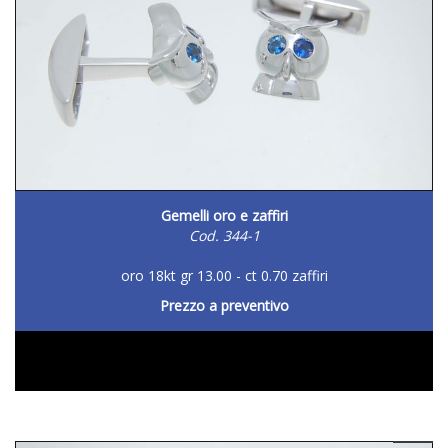
Gemelli oro e zaffiri
Cod. 344-1
oro 18kt gr 13.00 - ct 0.70 zaffiri
Prezzo a preventivo
DETTAGLIO