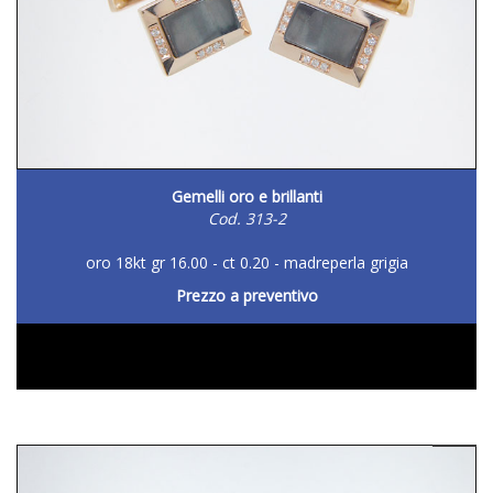
Gemelli oro e brillanti
Cod. 313-2
oro 18kt gr 16.00 - ct 0.20 - madreperla grigia
Prezzo a preventivo
DETTAGLIO