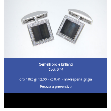
Gemelli oro e brillanti
Cod. 314
oro 18kt gr 12.00 - ct 0.41 - madreperla grigia
Prezzo a preventivo
DETTAGLIO