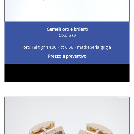
Gemelli oro e brillanti
Cod. 313
oro 18kt gr 14.00 - ct 0.56 - madreperla grigia
Prezzo a preventivo
DETTAGLIO