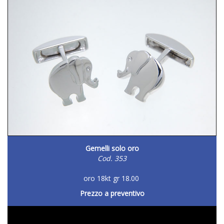
Gemelli solo oro
Cod. 353
oro 18kt gr 18.00
Prezzo a preventivo
DETTAGLIO