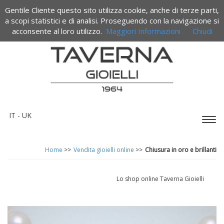
Gentile Cliente questo sito utilizza cookie, anche di terze parti,
Termini e condizioni di vendita
a scopi statistici e di analisi. Proseguendo con la navigazione si
acconsente al loro utilizzo.
Maggiori Informazioni
Chiudi
IT -
UK
Espa
barr
di
Home
>>
Vendita gioielli online
>>
Chiusura in oro e brillanti
navi
Lo shop online Taverna Gioielli