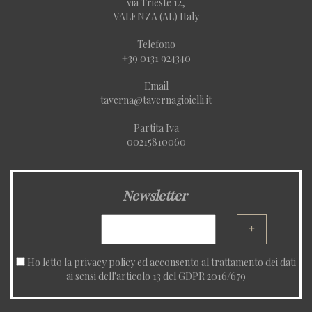
via Trieste 12,
VALENZA (AL) Italy
Telefono
+39 0131 924340
Email
taverna@tavernagioielli.it
Partita Iva
00215810060
Newsletter
+
Ho letto la
privacy policy
ed acconsento al trattamento dei dati
ai sensi dell'articolo 13 del GDPR 2016/679