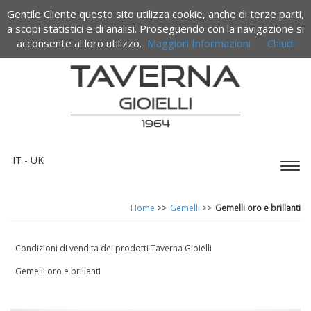
Gentile Cliente questo sito utilizza cookie, anche di terze parti,
Termini e condizioni di vendita
a scopi statistici e di analisi. Proseguendo con la navigazione si
acconsente al loro utilizzo.
Maggiori Informazioni
Chiudi
IT -
UK
Espa
barr
di
Home
>>
Gemelli
>>
Gemelli oro e brillanti
navi
Condizioni di vendita dei prodotti Taverna Gioielli
Gemelli oro e brillanti