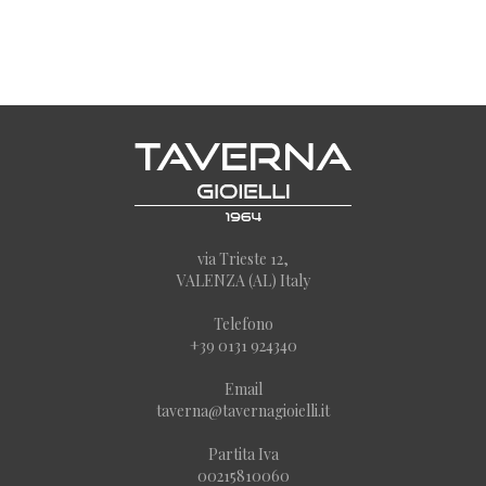
via Trieste 12,
VALENZA (AL) Italy
Telefono
+39 0131 924340
Email
taverna@tavernagioielli.it
Partita Iva
00215810060