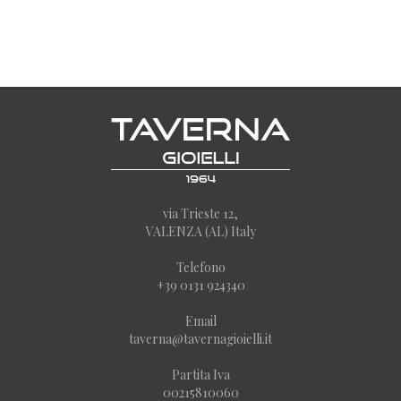
via Trieste 12,
VALENZA (AL) Italy
Telefono
+39 0131 924340
Email
taverna@tavernagioielli.it
Partita Iva
00215810060