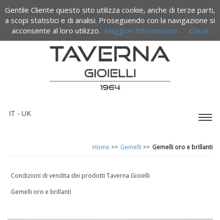
Gentile Cliente questo sito utilizza cookie, anche di terze parti,
Termini e condizioni di vendita
a scopi statistici e di analisi. Proseguendo con la navigazione si
acconsente al loro utilizzo.
Maggiori Informazioni
Chiudi
IT -
UK
Espa
barr
di
Home
>>
Gemelli
>>
Gemelli oro e brillanti
navi
Condizioni di vendita dei prodotti Taverna Gioielli
Gemelli oro e brillanti