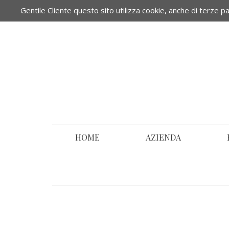
Gentile Cliente questo sito utilizza cookie, anche di terze par
IT -
UK
HOME
AZIENDA