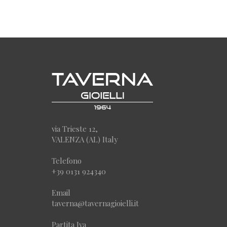
via Trieste 12,
VALENZA (AL) Italy
Telefono
+39 0131 924340
Email
taverna@tavernagioielli.it
Partita Iva