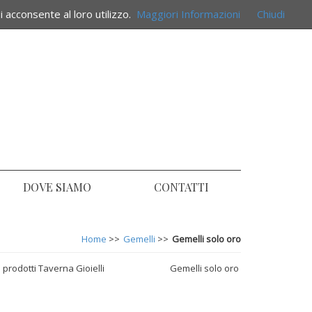
i acconsente al loro utilizzo.
Maggiori Informazioni
Chiudi
DOVE SIAMO
CONTATTI
Home
>>
Gemelli
>>
Gemelli solo oro
 prodotti Taverna Gioielli
Gemelli solo oro