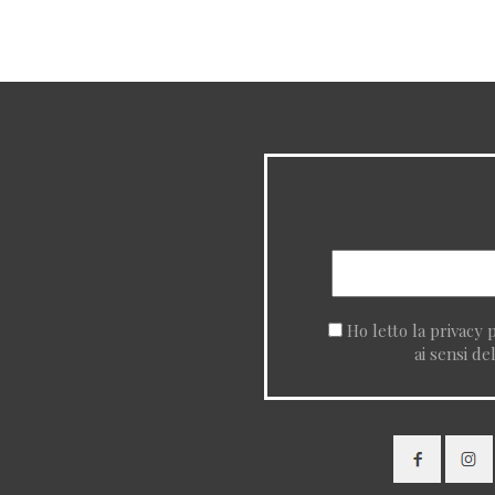
Ho letto la
privacy p
ai sensi de