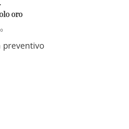
olo oro
00
a preventivo