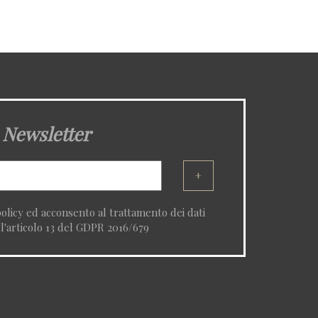
Newsletter
+
olicy
ed acconsento al trattamento dei dati
ll'articolo 13 del GDPR 2016/679